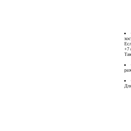
хос
Есл
+7 
Та
раз
Для