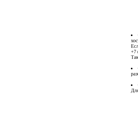
хос
Есл
+7 
Та
раз
Для