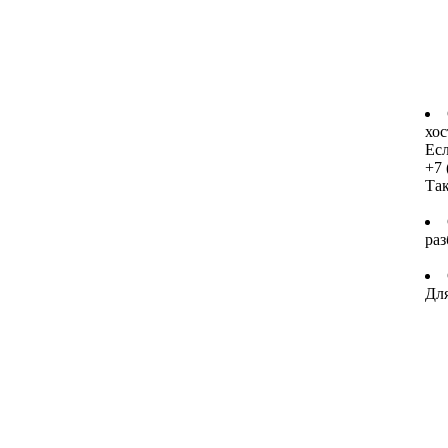
хос
Есл
+7 
Та
раз
Для